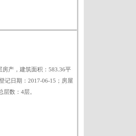
层房产，建筑面积：
583.36
平
登记日期：
2017-06-15
；房屋
总层数：
4
层。