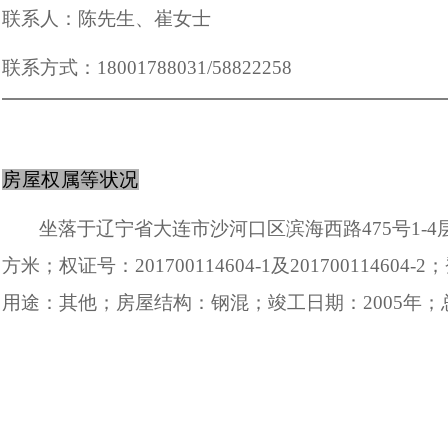
联系人：陈先生、崔女士
联系方式：
18001788031/58822258
房屋权属等状况
坐落于辽宁省大连市沙河口区滨海西路
475
号
1-4
方米；权证号：
201700114604-1
及
201700114604-2
；
用途：其他；房屋结构：钢混；竣工日期：
2005
年；