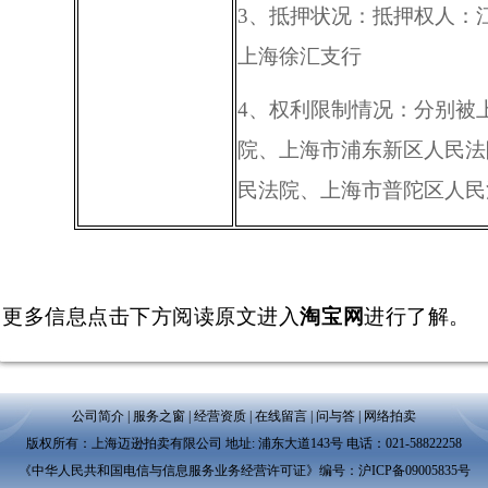
3
、抵押状况：抵押权人：
上海徐汇支行
4
、权利限制情况：分别被
院、上海市浦东新区人民法
民法院、上海市普陀区人民
更多信息点击下方阅读原文进入
淘宝网
进行了解。
公司简介
|
服务之窗
|
经营资质
|
在线留言
|
问与答
|
网络拍卖
版权所有：上海迈逊拍卖有限公司 地址: 浦东大道143号 电话：021-58822258
《中华人民共和国电信与信息服务业务经营许可证》编号：沪ICP备09005835号