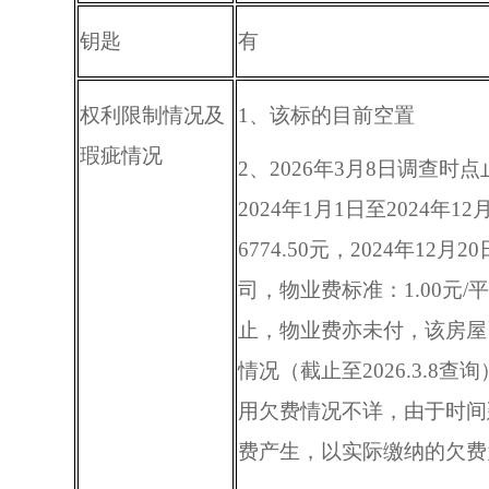
钥匙
有
权利限制情况及
1
、该标的目前空置
瑕疵情况
2
、
2026
年
3
月
8
日调查时点
2024
年
1
月
1
日至
2024
年
12
6774.50
元，
2024
年
12
月
20
司，物业费标准：
1.00
元
/
平
止，物业费亦未付，该房屋
情况（截止至
2026.3.8
查询
用欠费情况不详，由于时间
费产生，以实际缴纳的欠费