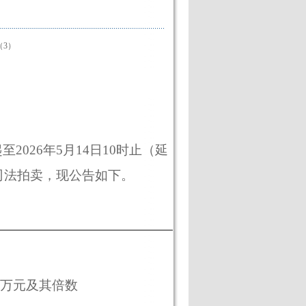
（3）
起至
2026
年
5
月
14
日
10
时止（延
司法拍卖，现公告如下。
万元及其倍数