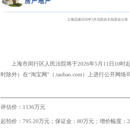
上海迈逊2026年5月法院自主拍卖会公告
上海市闵行区人民法院将于
2026
年
5
月
11
日
10
时
时除外）在
“
淘宝网
”
（
.taobao.com
）上进行公开网络
评估价：
1136
万元
起拍价：
795.20
万元；保证金：
80
万元；增价幅度：
2